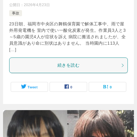
公開日：
2026年4月23日
事故
23日朝、福岡市中央区の舞鶴保育園で解体工事中、雨で屋
外用発電機を 室内で使い一酸化炭素が発生。作業員3人と3
～5歳の園児4人が症状を訴え 病院に搬送されましたが、全
員意識があり命に別状はありません。 当時園内に113人
[…]
続きを読む
Tweet
0
0