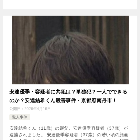
安達優季・容疑者に共犯は？単独犯？一人でできる
のか？安達結希くん殺害事件・京都府南丹市！
公開日：
2026年4月16日
殺人事件
安達結希くん（11歳）の継父、安達優季容疑者（37歳）が
逮捕されました。 安達優季容疑者（37歳）の若い頃の顔画