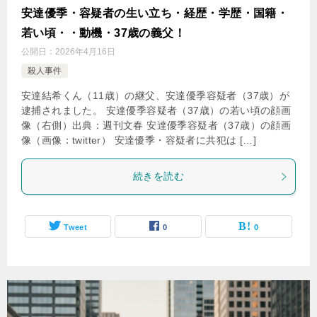
安達優季・容疑者の生い立ち・経歴・学歴・国籍・
若い頃・・動機・37歳の義父！
公開日：
2026年4月16日
殺人事件
安達結希くん（11歳）の継父、安達優季容疑者（37歳）が
逮捕されました。 安達優季容疑者（37歳）の若い頃の顔画
像（右側）出典：週刊文春 安達優季容疑者（37歳）の顔画
像（画像：twitter） 安達優季・容疑者に共犯は […]
続きを読む
Tweet
0
0