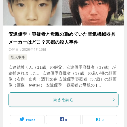
安達優季・容疑者と母親の勤めていた電気機械器具
メーカーはどこ？京都の殺人事件
公開日：
2026年4月16日
殺人事件
安達結希くん（11歳）の継父、安達優季容疑者（37歳）が
逮捕されました。 安達優季容疑者（37歳）の若い頃の顔画
像（右側）出典：週刊文春 安達優季容疑者（37歳）の顔画
像（画像：twitter） 安達優季・容疑者と母親の […]
続きを読む
Tweet
0
0