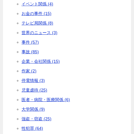
イベント関係 (4)
お金の事件 (15)
テレビ局関係 (8)
世界のニュース (3)
事件 (57)
事故 (85)
企業・会社関係 (15)
作家 (2)
停電情報 (3)
児童虐待 (25)
医者・病院・医療関係 (6)
大学関係 (9)
強盗・窃盗 (25)
性犯罪 (64)