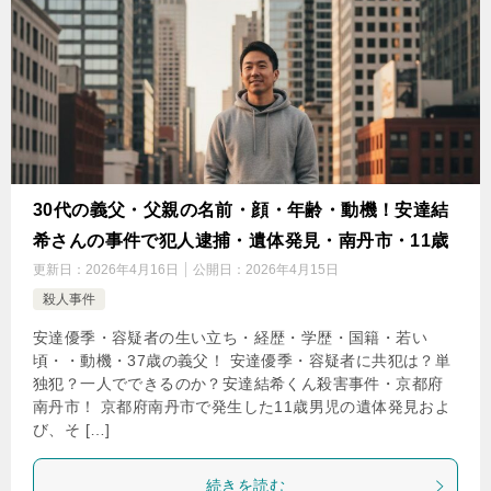
30代の義父・父親の名前・顔・年齢・動機！安達結
希さんの事件で犯人逮捕・遺体発見・南丹市・11歳
更新日：
2026年4月16日
公開日：
2026年4月15日
殺人事件
安達優季・容疑者の生い立ち・経歴・学歴・国籍・若い
頃・・動機・37歳の義父！ 安達優季・容疑者に共犯は？単
独犯？一人でできるのか？安達結希くん殺害事件・京都府
南丹市！ 京都府南丹市で発生した11歳男児の遺体発見およ
び、そ […]
続きを読む