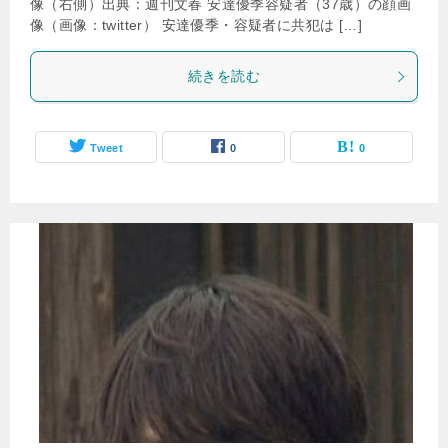
像（右側）出典：週刊文春 安達優季容疑者（37歳）の顔画
像（画像：twitter） 安達優季・容疑者に共犯は […]
続きを読む
Tweet
0
0