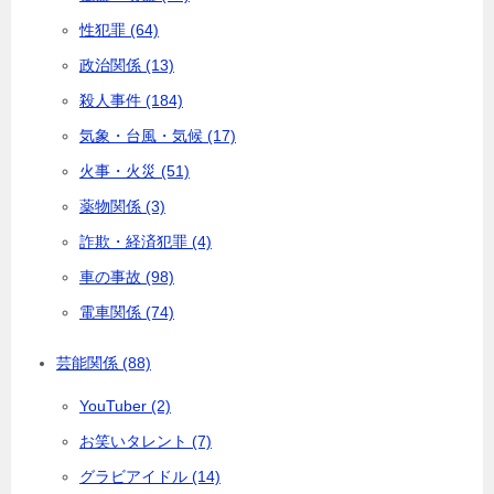
性犯罪 (64)
政治関係 (13)
殺人事件 (184)
気象・台風・気候 (17)
火事・火災 (51)
薬物関係 (3)
詐欺・経済犯罪 (4)
車の事故 (98)
電車関係 (74)
芸能関係 (88)
YouTuber (2)
お笑いタレント (7)
グラビアイドル (14)