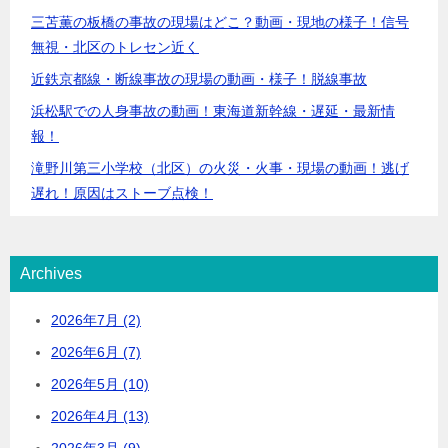
三苫薫の板橋の事故の現場はどこ？動画・現地の様子！信号
無視・北区のトレセン近く
近鉄京都線・断線事故の現場の動画・様子！脱線事故
浜松駅での人身事故の動画！東海道新幹線・遅延・最新情
報！
滝野川第三小学校（北区）の火災・火事・現場の動画！逃げ
遅れ！原因はストーブ点検！
Archives
2026年7月 (2)
2026年6月 (7)
2026年5月 (10)
2026年4月 (13)
2026年3月 (9)