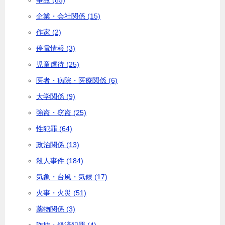
企業・会社関係 (15)
作家 (2)
停電情報 (3)
児童虐待 (25)
医者・病院・医療関係 (6)
大学関係 (9)
強盗・窃盗 (25)
性犯罪 (64)
政治関係 (13)
殺人事件 (184)
気象・台風・気候 (17)
火事・火災 (51)
薬物関係 (3)
詐欺・経済犯罪 (4)