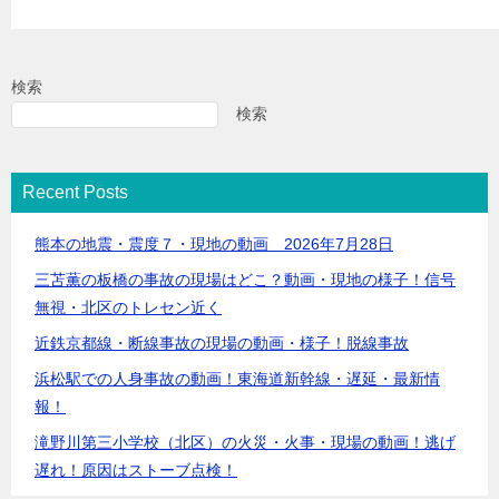
検索
検索
Recent Posts
熊本の地震・震度７・現地の動画 2026年7月28日
三苫薫の板橋の事故の現場はどこ？動画・現地の様子！信号
無視・北区のトレセン近く
近鉄京都線・断線事故の現場の動画・様子！脱線事故
浜松駅での人身事故の動画！東海道新幹線・遅延・最新情
報！
滝野川第三小学校（北区）の火災・火事・現場の動画！逃げ
遅れ！原因はストーブ点検！