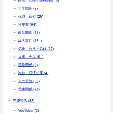
医者・病院・医療関係 (6)
大学関係 (9)
強盗・窃盗 (25)
性犯罪 (64)
政治関係 (13)
殺人事件 (184)
気象・台風・気候 (17)
火事・火災 (51)
薬物関係 (3)
詐欺・経済犯罪 (4)
車の事故 (98)
電車関係 (74)
芸能関係 (88)
YouTuber (2)