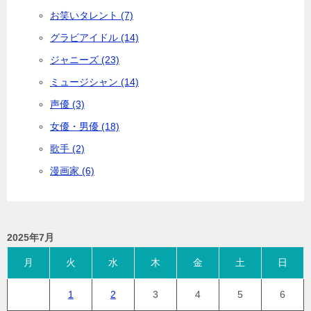
お笑いタレント (7)
グラビアイドル (14)
ジャニーズ (23)
ミュージシャン (14)
声優 (3)
女優・男優 (18)
歌手 (2)
漫画家 (6)
2025年7月
月
火
水
木
金
土
日
1
2
3
4
5
6