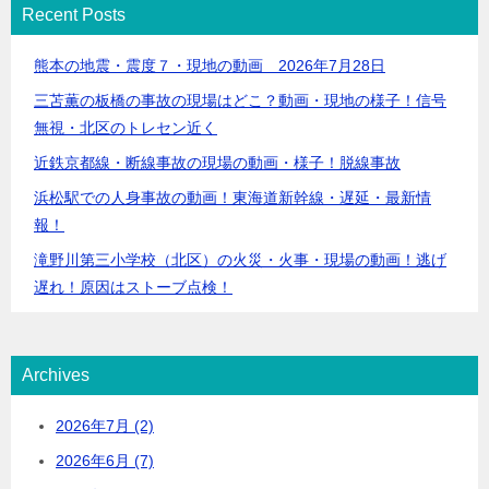
Recent Posts
熊本の地震・震度７・現地の動画 2026年7月28日
三苫薫の板橋の事故の現場はどこ？動画・現地の様子！信号
無視・北区のトレセン近く
近鉄京都線・断線事故の現場の動画・様子！脱線事故
浜松駅での人身事故の動画！東海道新幹線・遅延・最新情
報！
滝野川第三小学校（北区）の火災・火事・現場の動画！逃げ
遅れ！原因はストーブ点検！
Archives
2026年7月 (2)
2026年6月 (7)