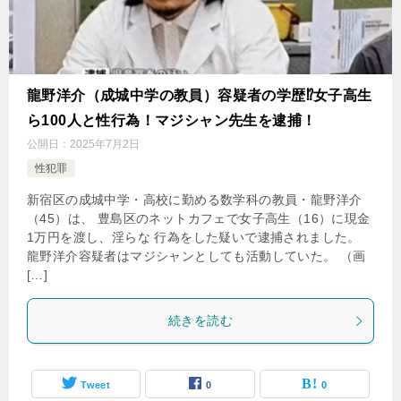
龍野洋介（成城中学の教員）容疑者の学歴⁉女子高生
ら100人と性行為！マジシャン先生を逮捕！
公開日：
2025年7月2日
性犯罪
新宿区の成城中学・高校に勤める数学科の教員・龍野洋介
（45）は、 豊島区のネットカフェで女子高生（16）に現金
1万円を渡し、淫らな 行為をした疑いで逮捕されました。
龍野洋介容疑者はマジシャンとしても活動していた。 （画
[…]
続きを読む
Tweet
0
0