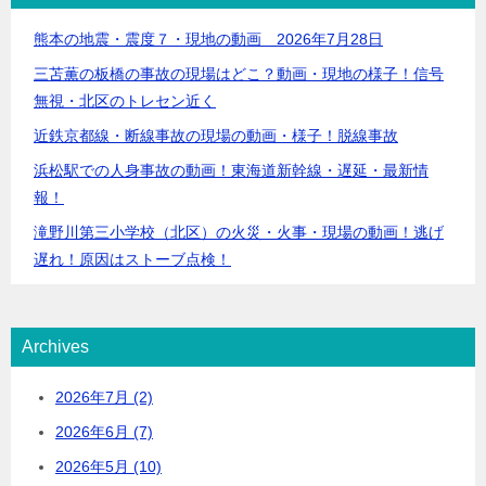
熊本の地震・震度７・現地の動画 2026年7月28日
三苫薫の板橋の事故の現場はどこ？動画・現地の様子！信号
無視・北区のトレセン近く
近鉄京都線・断線事故の現場の動画・様子！脱線事故
浜松駅での人身事故の動画！東海道新幹線・遅延・最新情
報！
滝野川第三小学校（北区）の火災・火事・現場の動画！逃げ
遅れ！原因はストーブ点検！
Archives
2026年7月 (2)
2026年6月 (7)
2026年5月 (10)