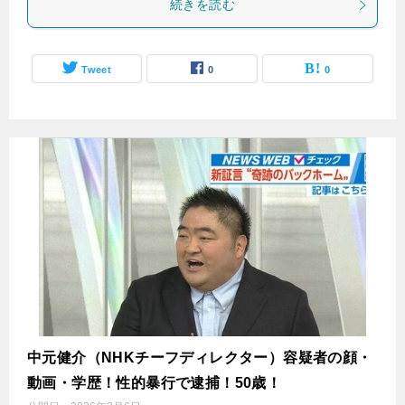
続きを読む
Tweet
0
0
中元健介（NHKチーフディレクター）容疑者の顔・
動画・学歴！性的暴行で逮捕！50歳！