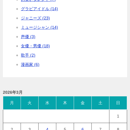
グラビアイドル (14)
ジャニーズ (23)
ミュージシャン (14)
声優 (3)
女優・男優 (18)
歌手 (2)
漫画家 (6)
2026年3月
月
火
水
木
金
土
日
1
2
3
4
5
6
7
8