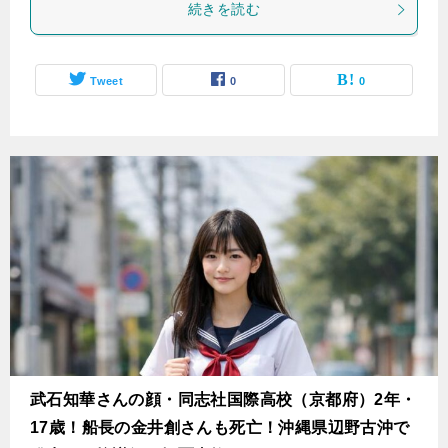
続きを読む
Tweet
0
0
武石知華さんの顔・同志社国際高校（京都府）2年・
17歳！船長の金井創さんも死亡！沖縄県辺野古沖で