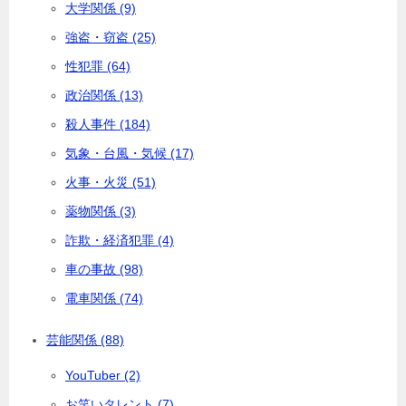
大学関係 (9)
強盗・窃盗 (25)
性犯罪 (64)
政治関係 (13)
殺人事件 (184)
気象・台風・気候 (17)
火事・火災 (51)
薬物関係 (3)
詐欺・経済犯罪 (4)
車の事故 (98)
電車関係 (74)
芸能関係 (88)
YouTuber (2)
お笑いタレント (7)