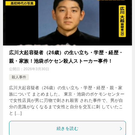
広川大起容疑者（26歳）の生い立ち・学歴・経歴・
親・家族！池袋ポケセン殺人ストーカー事件！
公開日：
2026年3月30日
殺人事件
広川大起容疑者（26歳）の生い立ち・学歴・経歴・親・家
族について まとめました。 東京・池袋のポケモンセンター
で女性店員が男に刃物で刺され殺害 された事件で、男が自
分の意識がなくなるまで女性と自分を交互に刺 していたこ
と […]
続きを読む