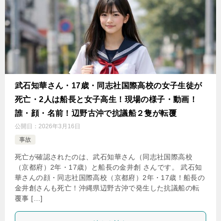
武石知華さん・17歳・同志社国際高校の女子生徒が
死亡・2人は船長と女子高生！現場の様子・動画！
誰・顔・名前！辺野古沖で抗議船２隻が転覆
公開日：
2026年3月16日
事故
死亡が確認されたのは、武石知華さん（同志社国際高校
（京都府）2年・17歳）と船長の金井創 さんです。 武石知
華さんの顔・同志社国際高校（京都府）2年・17歳！船長の
金井創さんも死亡！沖縄県辺野古沖で発生した抗議船の転
覆事 […]