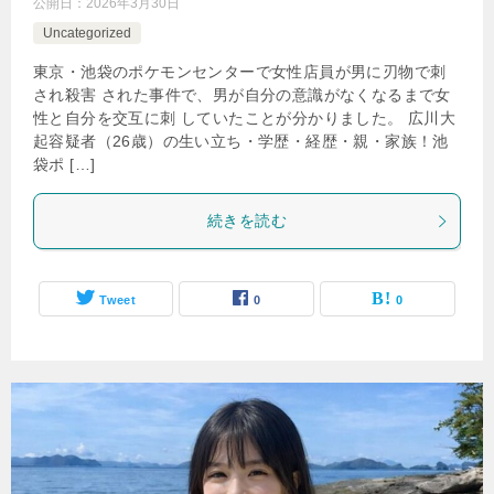
公開日：
2026年3月30日
Uncategorized
東京・池袋のポケモンセンターで女性店員が男に刃物で刺
され殺害 された事件で、男が自分の意識がなくなるまで女
性と自分を交互に刺 していたことが分かりました。 広川大
起容疑者（26歳）の生い立ち・学歴・経歴・親・家族！池
袋ポ […]
続きを読む
Tweet
0
0