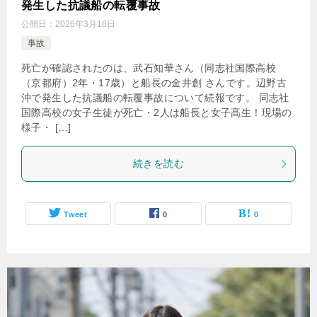
発生した抗議船の転覆事故
公開日：
2026年3月16日
事故
死亡が確認されたのは、武石知華さん（同志社国際高校
（京都府）2年・17歳）と船長の金井創 さんです。辺野古
沖で発生した抗議船の転覆事故について続報です。 同志社
国際高校の女子生徒が死亡・2人は船長と女子高生！現場の
様子・ […]
続きを読む
Tweet
0
0