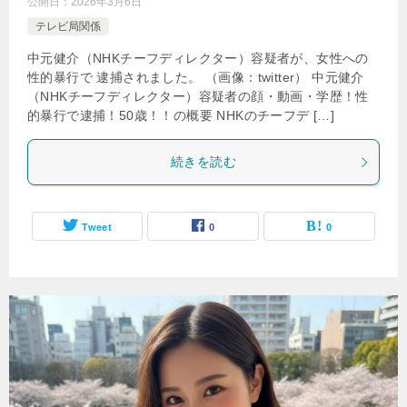
公開日：
2026年3月6日
テレビ局関係
中元健介（NHKチーフディレクター）容疑者が、女性への
性的暴行で 逮捕されました。 （画像：twitter） 中元健介
（NHKチーフディレクター）容疑者の顔・動画・学歴！性
的暴行で逮捕！50歳！！の概要 NHKのチーフデ […]
続きを読む
Tweet
0
0