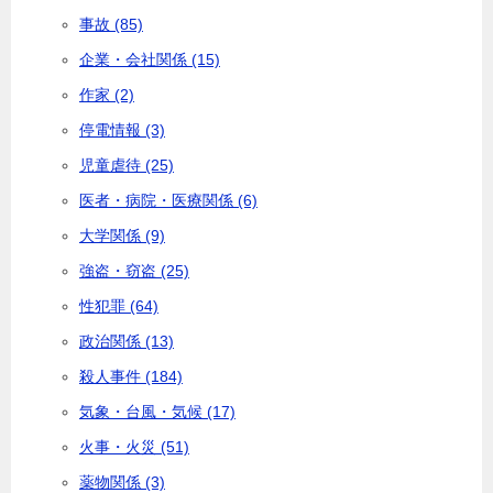
事故 (85)
企業・会社関係 (15)
作家 (2)
停電情報 (3)
児童虐待 (25)
医者・病院・医療関係 (6)
大学関係 (9)
強盗・窃盗 (25)
性犯罪 (64)
政治関係 (13)
殺人事件 (184)
気象・台風・気候 (17)
火事・火災 (51)
薬物関係 (3)