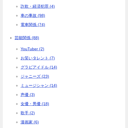
詐欺・経済犯罪 (4)
車の事故 (98)
電車関係 (74)
芸能関係 (88)
YouTuber (2)
お笑いタレント (7)
グラビアイドル (14)
ジャニーズ (23)
ミュージシャン (14)
声優 (3)
女優・男優 (18)
歌手 (2)
漫画家 (6)