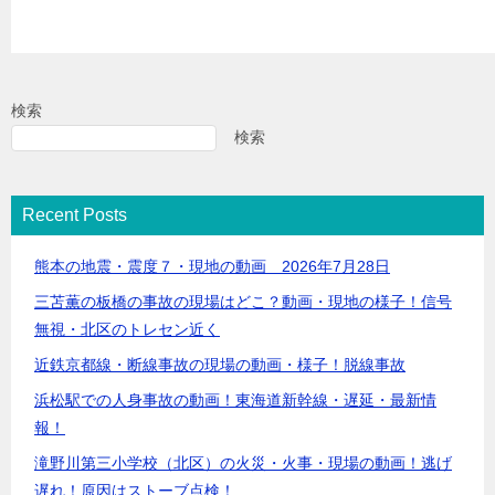
検索
検索
Recent Posts
熊本の地震・震度７・現地の動画 2026年7月28日
三苫薫の板橋の事故の現場はどこ？動画・現地の様子！信号
無視・北区のトレセン近く
近鉄京都線・断線事故の現場の動画・様子！脱線事故
浜松駅での人身事故の動画！東海道新幹線・遅延・最新情
報！
滝野川第三小学校（北区）の火災・火事・現場の動画！逃げ
遅れ！原因はストーブ点検！