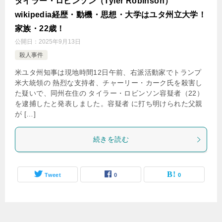
タイラー・ロビンソン（Tyler Robinson）
wikipedia経歴・動機・思想・大学はユタ州立大学！
家族・22歳！
公開日：
2025年9月13日
殺人事件
米ユタ州知事は現地時間12日午前、右派活動家でトランプ
米大統領の 熱烈な支持者、チャーリー・カーク氏を殺害し
た疑いで、同州在住の タイラー・ロビンソン容疑者（22）
を逮捕したと発表しました。容疑者 に打ち明けられた父親
が […]
続きを読む
Tweet
0
0