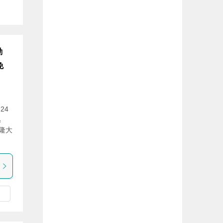
動
免
24
逃
隆大