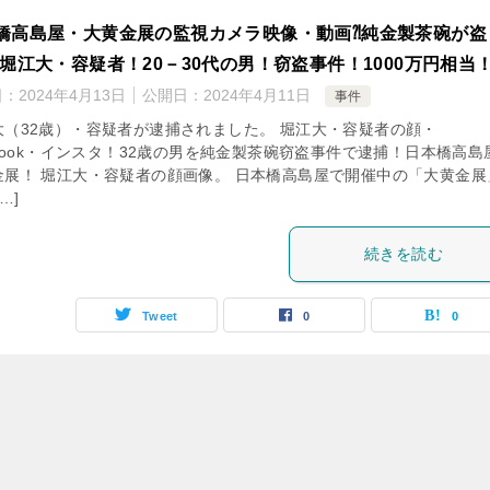
橋高島屋・大黄金展の監視カメラ映像・動画⁈純金製茶碗が盗
!堀江大・容疑者！20－30代の男！窃盗事件！1000万円相当
日：
2024年4月13日
公開日：
2024年4月11日
事件
大（32歳）・容疑者が逮捕されました。 堀江大・容疑者の顔・
ebook・インスタ！32歳の男を純金製茶碗窃盗事件で逮捕！日本橋高島
金展！ 堀江大・容疑者の顔画像。 日本橋高島屋で開催中の「大黄金展
…]
続きを読む
Tweet
0
0