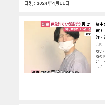
日別: 2024年4月11日
橋本
画！
許・
公開
環状
歳の
げ・
（ソ [