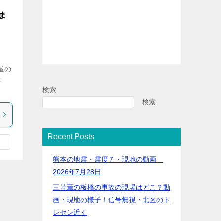
ま
！
屋の
」
検索
検索
Recent Posts
熊本の地震・震度７・現地の動画
2026年7月28日
三苫薫の板橋の事故の現場はどこ？動
画・現地の様子！信号無視・北区のト
レセン近く