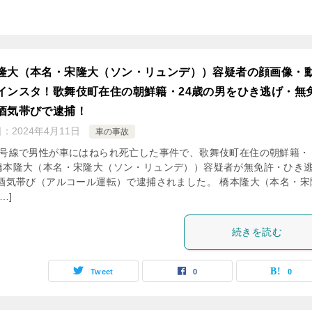
隆大（本名・宋隆大（ソン・リュンデ））容疑者の顔画像・
インスタ！歌舞伎町在住の朝鮮籍・24歳の男をひき逃げ・無
酒気帯びで逮捕！
日：
2024年4月11日
車の事故
7号線で男性が車にはねられ死亡した事件で、歌舞伎町在住の朝鮮籍・ 
橋本隆大（本名・宋隆大（ソン・リュンデ））容疑者が無免許・ひき
 酒気帯び（アルコール運転）で逮捕されました。 橋本隆大（本名・宋
…]
続きを読む
Tweet
0
0