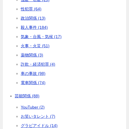
性犯罪 (64)
政治関係 (13)
殺人事件 (184)
気象・台風・気候 (17)
火事・火災 (51)
薬物関係 (3)
詐欺・経済犯罪 (4)
車の事故 (98)
電車関係 (74)
芸能関係 (88)
YouTuber (2)
お笑いタレント (7)
グラビアイドル (14)