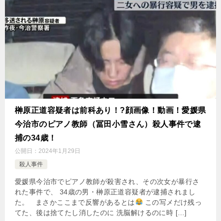
榊原正道容疑者は前科あり！?顔画像！動画！愛媛県
今治市のピアノ教師（冨田小雪さん）殺人事件で逮
捕の34歳！
公開日：
2024年1月29日
殺人事件
愛媛県今治市でピアノ教師が殺害され、その次女が暴行さ
れた事件で、 34歳の男・榊原正道容疑者が逮捕されまし
た。 まさかここまで反響があるとは
この写メだけ残っ
てた、後は捨てたし消したのに 洗脳解けるのに時 […]