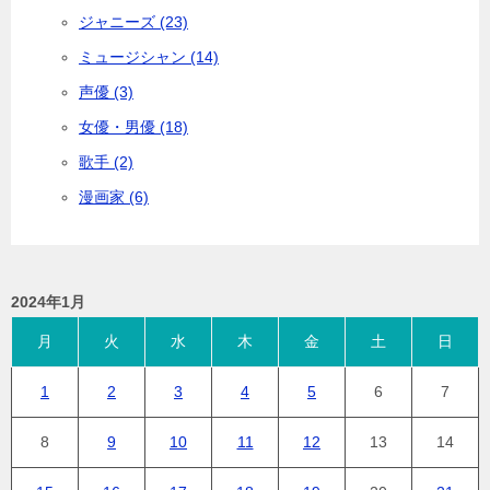
ジャニーズ (23)
ミュージシャン (14)
声優 (3)
女優・男優 (18)
歌手 (2)
漫画家 (6)
2024年1月
月
火
水
木
金
土
日
1
2
3
4
5
6
7
8
9
10
11
12
13
14