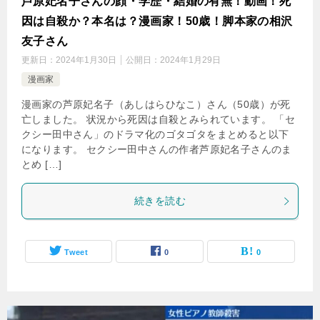
芦原妃名子さんの顔・学歴・結婚の有無！動画！死
因は自殺か？本名は？漫画家！50歳！脚本家の相沢
友子さん
更新日：
2024年1月30日
公開日：
2024年1月29日
漫画家
漫画家の芦原妃名子（あしはらひなこ）さん（50歳）が死
亡しました。 状況から死因は自殺とみられています。 「セ
クシー田中さん」のドラマ化のゴタゴタをまとめると以下
になります。 セクシー田中さんの作者芦原妃名子さんのま
とめ […]
続きを読む
Tweet
0
0