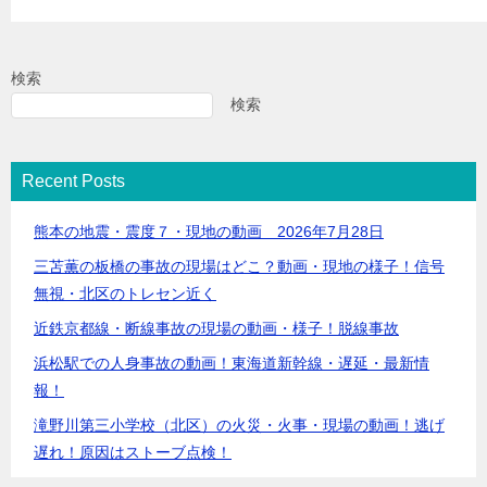
検索
検索
Recent Posts
熊本の地震・震度７・現地の動画 2026年7月28日
三苫薫の板橋の事故の現場はどこ？動画・現地の様子！信号
無視・北区のトレセン近く
近鉄京都線・断線事故の現場の動画・様子！脱線事故
浜松駅での人身事故の動画！東海道新幹線・遅延・最新情
報！
滝野川第三小学校（北区）の火災・火事・現場の動画！逃げ
遅れ！原因はストーブ点検！