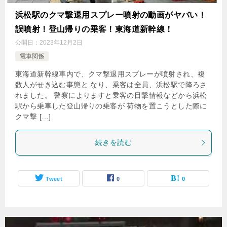
浜松駅のクマ撃退用スプレー噴射の動画がヤバい！
誤噴射！登山帰りの乗客！東海道新幹線！
公開日：
2023年12月2日
電車関係
東海道新幹線車内で、クマ撃退用スプレーが噴射され、複
数人がせき込む事態と なり、乗客は全員、浜松駅で降ろさ
れました。 警察によりますと乗客の目撃情報などから浜松
駅から乗車した登山帰りの乗客が 荷物を置こうとした際に
クマ撃 […]
続きを読む
Tweet
0
0