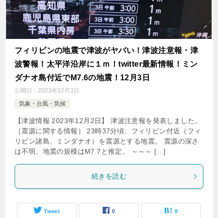
フィリピンの地震で津波がヤバい！津波注意報・津
波警報！太平洋沿岸に１ｍ！twitter最新情報！ミン
ダナオ島付近でM7.6の地震！12月3日
公開日：
2023年12月3日
気象・台風・気候
【津波情報 2023年12月2日】 津波注意報を発表しました。
［震源に関する情報］ 23時37分頃、フィリピン付近（フィ
リピン諸島、ミンダナオ）を震源とする地震。 震源の深さ
は不明、地震の規模はM7.7と推定。 ～～～ […]
続きを読む
Tweet
0
0