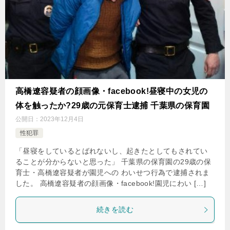
高橋遼容疑者の顔画像・facebook!昼寝中の女児の
体を触ったか?29歳の元保育士逮捕 千葉県の保育園
公開日：
2023年12月4日
性犯罪
「昼寝をしているとばれないし、起きたとしてもされてい
ることが分からないと思った」 千葉県の保育園の29歳の保
育士・高橋遼容疑者が園児への わいせつ行為で逮捕されま
した。 高橋遼容疑者の顔画像・facebook!園児にわい […]
続きを読む