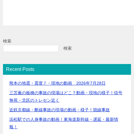
検索
検索
Recent Posts
熊本の地震・震度７・現地の動画 2026年7月28日
三苫薫の板橋の事故の現場はどこ？動画・現地の様子！信号
無視・北区のトレセン近く
近鉄京都線・断線事故の現場の動画・様子！脱線事故
浜松駅での人身事故の動画！東海道新幹線・遅延・最新情
報！