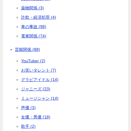
薬物関係 (3)
詐欺・経済犯罪 (4)
車の事故 (98)
電車関係 (74)
芸能関係 (88)
YouTuber (2)
お笑いタレント (7)
グラビアイドル (14)
ジャニーズ (23)
ミュージシャン (14)
声優 (3)
女優・男優 (18)
歌手 (2)