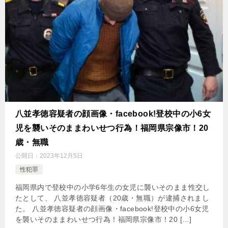
八並孝徳容疑者の顔画像・facebook!登校中の小6女
児を襲いそのままわいせつ行為！福岡県宗像市！20
歳・無職
公開日：
2023年12月5日
性犯罪
福岡県内で登校中の小学6年生の女児に襲いそのまま性交し
たとして、 八並孝徳容疑者（20歳・無職）が逮捕されまし
た。 八並孝徳容疑者の顔画像・facebook!登校中の小6女児
を襲いそのままわいせつ行為！福岡県宗像市！20 […]