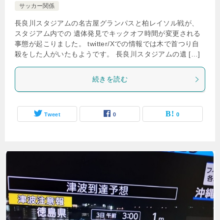
サッカー関係
長良川スタジアムの名古屋グランパスと柏レイソル戦が、
スタジアム内での 遺体発見でキックオフ時間が変更される
事態が起こりました。 twitter/Xでの情報では木で首つり自
殺をした人がいたもようです。 長良川スタジアムの遺 […]
続きを読む
Tweet
0
0