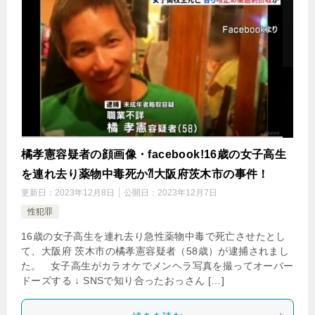
橘孝憲容疑者の顔画像・facebook!16歳の女子高生
を連れ去り薬物中毒死か⁈大阪府茨木市の事件！
更新日：
2023年12月8日
公開日：
2023年12月7日
性犯罪
16歳の女子高生を連れ去り急性薬物中毒で死亡させたとし
て、大阪府 茨木市の橘孝憲容疑者（58歳）が逮捕されまし
た。 女子高生がカラオケでメンヘラ写真を撮ってオーバー
ドーズする ↓ SNSで知り合ったおっさん […]