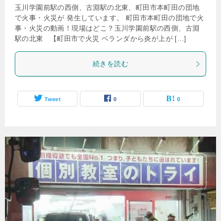
玉川学園前駅の西側、古淵駅の北東、町田市本町田の団地
で火事・火災が 発生しています。 町田市本町田の団地で火
事・火災の動画！現場はどこ？玉川学園前駅の西側、古淵
駅の北東 【町田市で火災 ベランダから炎が上が […]
続きを読む
Tweet
0
0