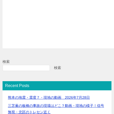
検索
検索
Recent Posts
熊本の地震・震度７・現地の動画 2026年7月28日
三苫薫の板橋の事故の現場はどこ？動画・現地の様子！信号
無視・北区のトレセン近く