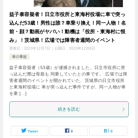
益子泰容疑者！日立市役所と東海村役場に車で突っ
込んだ53歳！男性は誰？車乗り換え！同一人物！名
前・顔？動画がヤバい！動機は「役所・東海村に恨
み」！茨城県！広場では障害者週間のイベント
更新日：
2023年12月7日
公開日：
2023年12月6日
車の事故
益子泰容疑者（53歳）が逮捕されました。日立市役所に突
っ込んだ際は母親も 同乗していたとの事です。 広場では障
害者週間のイベントが開かれていた、茨城県の日立市役所
と東海村役場に 車が突っ込んだ事件ですが、同一人物が車
を乗 […]
続きを読む
Tweet
0
0