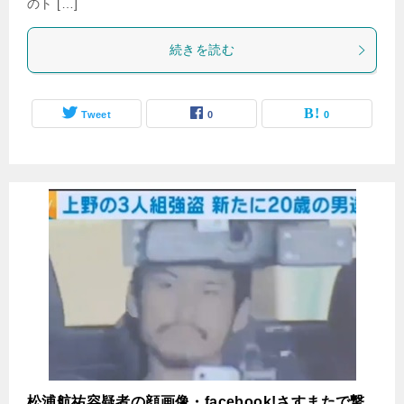
のト […]
続きを読む
Tweet
0
0
松浦航祐容疑者の顔画像・facebook!さすまたで撃