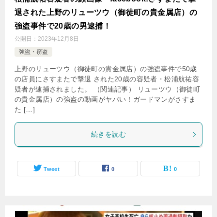
退された上野のリューツウ（御徒町の貴金属店）の
強盗事件で20歳の男逮捕！
公開日：
2023年12月8日
強盗・窃盗
上野のリューツウ（御徒町の貴金属店）の強盗事件で50歳
の店員にさすまたで撃退 された20歳の容疑者・松浦航祐容
疑者が逮捕されました。 （関連記事） リューツウ（御徒町
の貴金属店）の強盗の動画がヤバい！ガードマンがさすま
た […]
続きを読む
Tweet
0
0