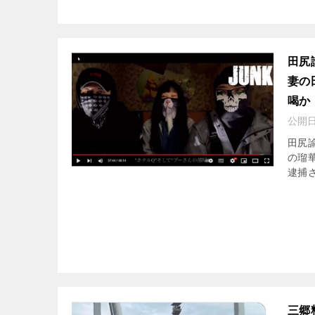
田尻
妻の
喝か
公開
田尻諭
の瑠
逮捕
三郷