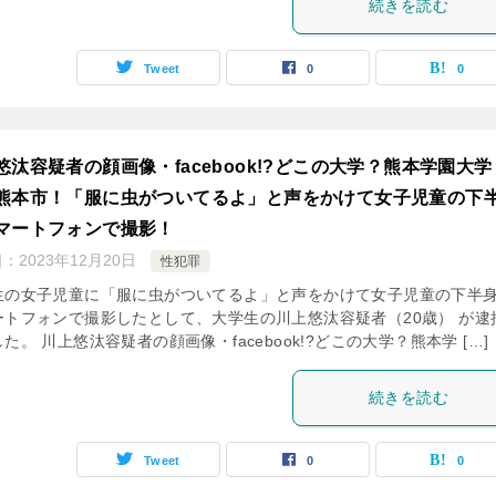
続きを読む
Tweet
0
0
悠汰容疑者の顔画像・facebook!?どこの大学？熊本学園大学
熊本市！「服に虫がついてるよ」と声をかけて女子児童の下
マートフォンで撮影！
日：
2023年12月20日
性犯罪
生の女子児童に「服に虫がついてるよ」と声をかけて女子児童の下半
ートフォンで撮影したとして、大学生の川上悠汰容疑者（20歳） が逮
た。 川上悠汰容疑者の顔画像・facebook!?どこの大学？熊本学 […]
続きを読む
Tweet
0
0