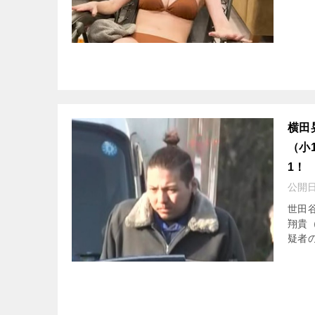
横田
（小
1！
公開
世田
翔貴
疑者の