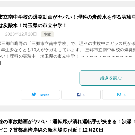
市立南中学校の爆発動画がヤバい！理科の炭酸水を作る実験
は炭酸水！埼玉県の市立中学！
日：
2023年12月20日
事故
県三郷市鷹野の「三郷市立南中学校」で、理科の実験中にガラス瓶が
 2年生少なくとも10人がケガをしています。 三郷市立南中学校の爆発
バい！理科の実験中！埼玉県の市立中学！ ～～～～～～～～～～～～
]
続きを読む
Tweet
0
0
線の事故動画がヤバい！運転席が潰れ運転手が挟まる！渋滞
どこ？首都高湾岸線の新木場IC付近！12月20日