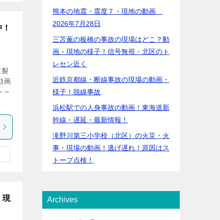
熊本の地震・震度７・現地の動画
2026年7月28日
中！
三苫薫の板橋の事故の現場はどこ？動
画・現地の様子！信号無視・北区のト
レセン近く
破裂
近鉄京都線・断線事故の現場の動画・
動画
～～
様子！脱線事故
浜松駅での人身事故の動画！東海道新
幹線・遅延・最新情報！
滝野川第三小学校（北区）の火災・火
事・現場の動画！逃げ遅れ！原因はス
トーブ点検！
！現
Archives