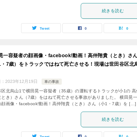
続きを読む
Tweet
0
0
晃一容疑者の顔画像・facebook!動画！高仲翔貴（とき）さ
1・7歳）をトラックではねて死亡させる！現場は世田谷区北
日：
2023年12月19日
車の事故
谷区北烏山1で横田晃一容疑者（35歳）の運転するトラックが小1の 高
（とき）さん（7歳）をはねて死亡させる事故がありました。 横田晃
顔画像・facebook!動画！高仲翔貴（とき）さん（小1・7歳）を […]
続きを読む
Tweet
0
0