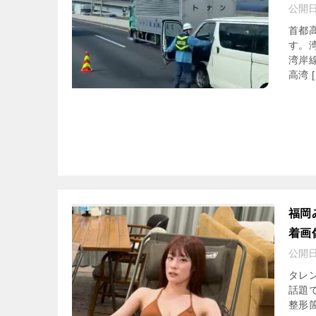
公開
首都
す。
湾岸
高湾 [
福岡
着画
公開
タレ
話題
整形