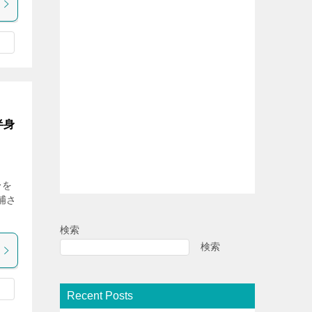
半身
身を
捕さ
検索
検索
Recent Posts