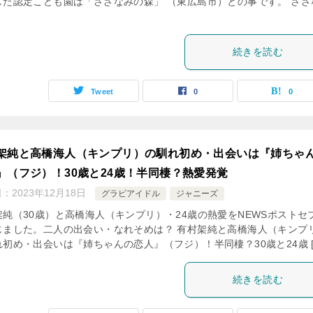
した認定こども園は「さざなみの森」 （東広島市）との事です。 さざ
続きを読む
Tweet
0
0
架純と高橋海人（キンプリ）の馴れ初め・出会いは『姉ちゃ
』（フジ）！30歳と24歳！半同棲？熱愛発覚
日：
2023年12月18日
グラビアイドル
ジャニーズ
架純（30歳）と高橋海人（キンプリ）・24歳の熱愛をNEWSポストセ
じました。二人の出会い・なれそめは？ 有村架純と高橋海人（キンプ
れ初め・出会いは『姉ちゃんの恋人』（フジ）！半同棲？30歳と24歳 [
続きを読む