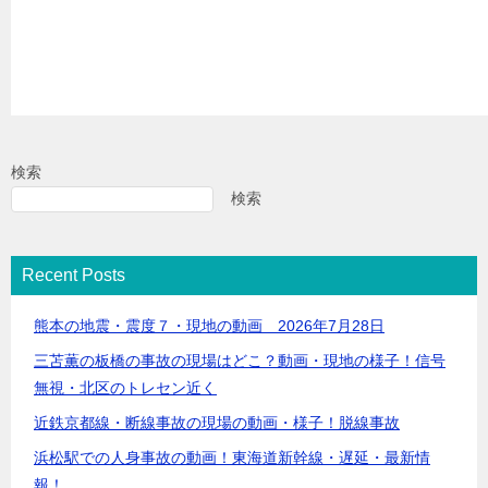
検索
検索
Recent Posts
熊本の地震・震度７・現地の動画 2026年7月28日
三苫薫の板橋の事故の現場はどこ？動画・現地の様子！信号
無視・北区のトレセン近く
近鉄京都線・断線事故の現場の動画・様子！脱線事故
浜松駅での人身事故の動画！東海道新幹線・遅延・最新情
報！