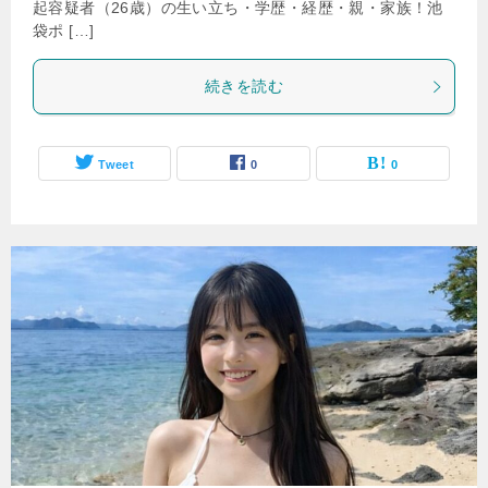
起容疑者（26歳）の生い立ち・学歴・経歴・親・家族！池
袋ポ […]
続きを読む
Tweet
0
0