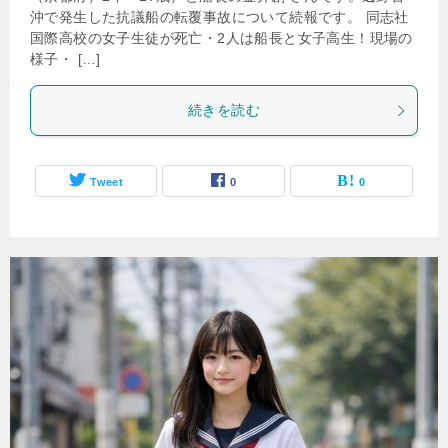
沖で発生した抗議船の転覆事故について続報です。 同志社
国際高校の女子生徒が死亡・2人は船長と女子高生！現場の
様子・ […]
続きを読む
Tweet
0
0