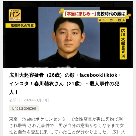
広川大起容疑者（26歳）の顔・facebook!tiktok・
インスタ！春川萌衣さん（21歳）・殺人事件の犯
人！
公開日：
2026年3月30日
Uncategorized
東京・池袋のポケモンセンターで女性店員が男に刃物で刺
され殺害 された事件で、男が自分の意識がなくなるまで女
性と自分を交互に刺 していたことが分かりました。 広川大