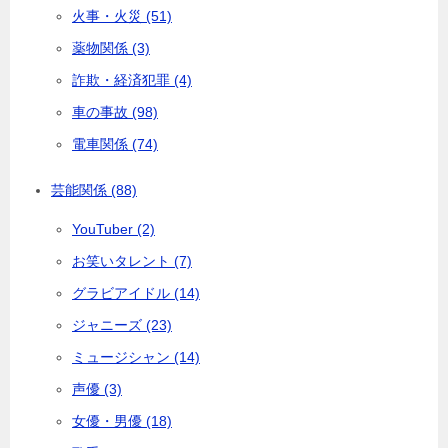
火事・火災 (51)
薬物関係 (3)
詐欺・経済犯罪 (4)
車の事故 (98)
電車関係 (74)
芸能関係 (88)
YouTuber (2)
お笑いタレント (7)
グラビアイドル (14)
ジャニーズ (23)
ミュージシャン (14)
声優 (3)
女優・男優 (18)