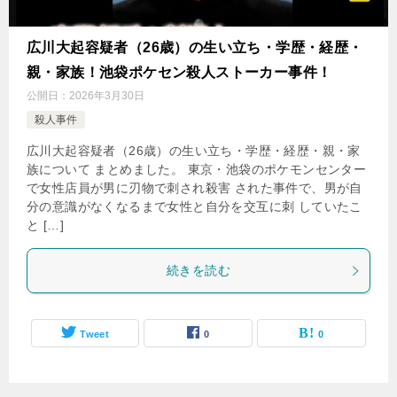
広川大起容疑者（26歳）の生い立ち・学歴・経歴・
親・家族！池袋ポケセン殺人ストーカー事件！
公開日：
2026年3月30日
殺人事件
広川大起容疑者（26歳）の生い立ち・学歴・経歴・親・家
族について まとめました。 東京・池袋のポケモンセンター
で女性店員が男に刃物で刺され殺害 された事件で、男が自
分の意識がなくなるまで女性と自分を交互に刺 していたこ
と […]
続きを読む
Tweet
0
0