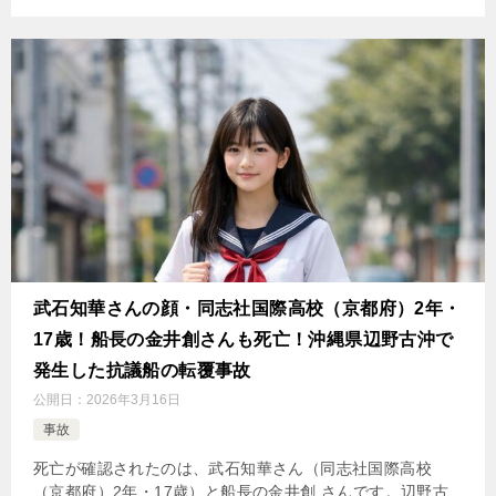
武石知華さんの顔・同志社国際高校（京都府）2年・
17歳！船長の金井創さんも死亡！沖縄県辺野古沖で
発生した抗議船の転覆事故
公開日：
2026年3月16日
事故
死亡が確認されたのは、武石知華さん（同志社国際高校
（京都府）2年・17歳）と船長の金井創 さんです。辺野古