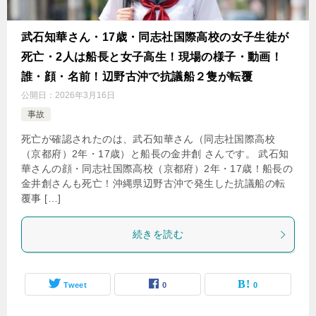
武石知華さん・17歳・同志社国際高校の女子生徒が
死亡・2人は船長と女子高生！現場の様子・動画！
誰・顔・名前！辺野古沖で抗議船２隻が転覆
公開日：
2026年3月16日
事故
死亡が確認されたのは、武石知華さん（同志社国際高校
（京都府）2年・17歳）と船長の金井創 さんです。 武石知
華さんの顔・同志社国際高校（京都府）2年・17歳！船長の
金井創さんも死亡！沖縄県辺野古沖で発生した抗議船の転
覆事 […]
続きを読む
Tweet
0
0