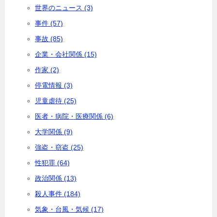
世界のニュース (3)
事件 (57)
事故 (85)
企業・会社関係 (15)
作家 (2)
停電情報 (3)
児童虐待 (25)
医者・病院・医療関係 (6)
大学関係 (9)
強盗・窃盗 (25)
性犯罪 (64)
政治関係 (13)
殺人事件 (184)
気象・台風・気候 (17)