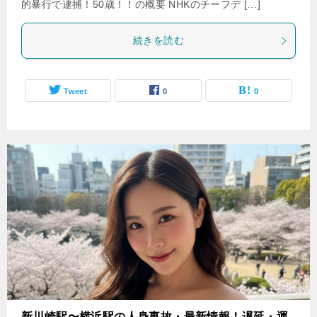
的暴行で逮捕！50歳！！の概要 NHKのチーフデ […]
続きを読む
Tweet
0
0
新川崎駅〜横浜駅の人身事故・最新情報！遅延・運