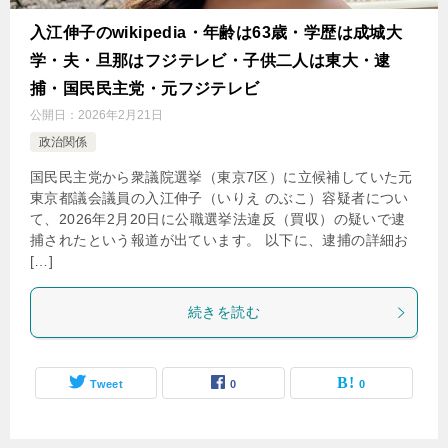
入江伸子のwikipedia・年齢は63歳・学歴は成城大
学・夫・旦那はフジテレビ・子供二人は東大・逮
捕・国民民主党・元フジテレビ
公開日：
2026年2月21日
政治関係
国民民主党から衆議院選挙（東京7区）に立候補していた元
東京都議会議員の入江伸子（いりえ のぶこ）容疑者につい
て、2026年2月20日に公職選挙法違反（買収）の疑いで逮
捕されたという報道が出ています。 以下に、逮捕の詳細お
[…]
続きを読む
Tweet
0
0