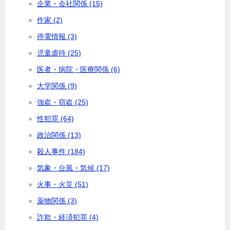
企業・会社関係 (15)
作家 (2)
停電情報 (3)
児童虐待 (25)
医者・病院・医療関係 (6)
大学関係 (9)
強盗・窃盗 (25)
性犯罪 (64)
政治関係 (13)
殺人事件 (184)
気象・台風・気候 (17)
火事・火災 (51)
薬物関係 (3)
詐欺・経済犯罪 (4)