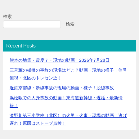
検索
検索
Recent Posts
熊本の地震・震度７・現地の動画 2026年7月28日
三苫薫の板橋の事故の現場はどこ？動画・現地の様子！信号
無視・北区のトレセン近く
近鉄京都線・断線事故の現場の動画・様子！脱線事故
浜松駅での人身事故の動画！東海道新幹線・遅延・最新情
報！
滝野川第三小学校（北区）の火災・火事・現場の動画！逃げ
遅れ！原因はストーブ点検！