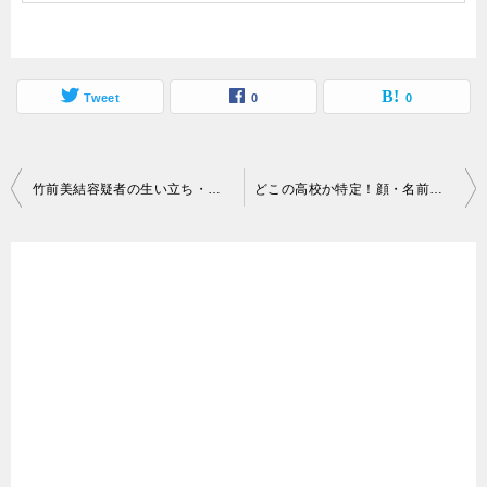
Tweet
0
0
投
竹前美結容疑者の生い立ち・学歴・家族・子供・25歳！栃木県上三川町 3人死傷強盗事件
どこの高校か特定！顔・名前！淵野辺公園！16歳！栃木県上三川町 3人死傷強盗事件で逮捕された相模原の高校生4人
稿
ナ
ビ
ゲ
ー
シ
ョ
ン