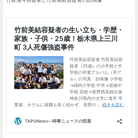
竹前海斗容疑者と竹前美結容疑者の顔画像