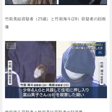
竹前美結容疑者（25歳）と
竹前海斗(28）容疑者の顔画
像