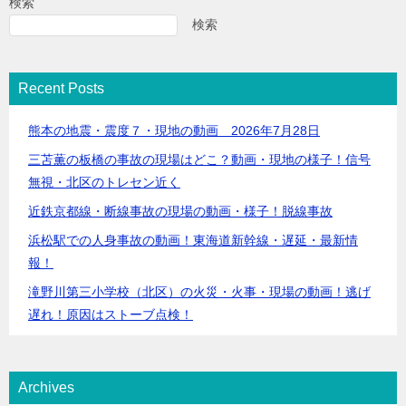
検索
検索
Recent Posts
熊本の地震・震度７・現地の動画 2026年7月28日
三苫薫の板橋の事故の現場はどこ？動画・現地の様子！信号
無視・北区のトレセン近く
近鉄京都線・断線事故の現場の動画・様子！脱線事故
浜松駅での人身事故の動画！東海道新幹線・遅延・最新情
報！
滝野川第三小学校（北区）の火災・火事・現場の動画！逃げ
遅れ！原因はストーブ点検！
Archives