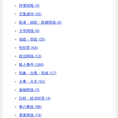
停電情報 (3)
児童虐待 (25)
医者・病院・医療関係 (6)
大学関係 (9)
強盗・窃盗 (25)
性犯罪 (64)
政治関係 (13)
殺人事件 (184)
気象・台風・気候 (17)
火事・火災 (51)
薬物関係 (3)
詐欺・経済犯罪 (4)
車の事故 (98)
電車関係 (74)