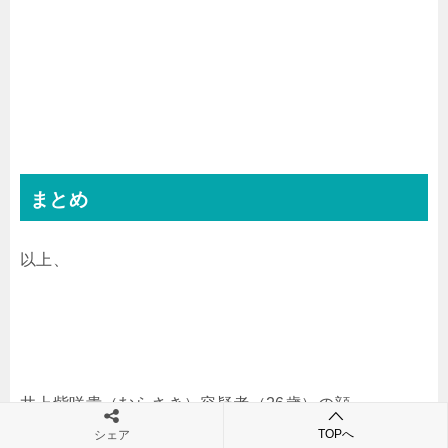
まとめ
以上、
井上紫咲貴（むらさき）容疑者（26歳）の顔・
TOPへ
twitter/instagram特定！高級時計・ロレックス「デイト
シェア