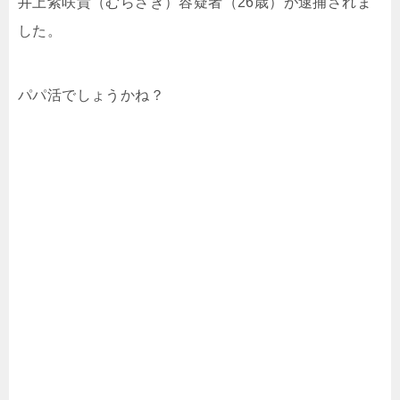
井上紫咲貴（むらさき）容疑者（26歳）が逮捕されま
した。
パパ活でしょうかね？