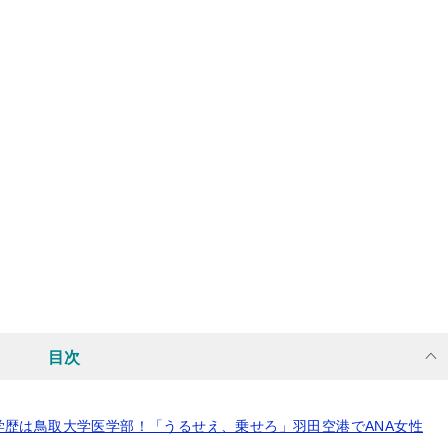
目次
歴は鳥取大学医学部！「うるせえ、乗せろ」羽田空港でANA女性