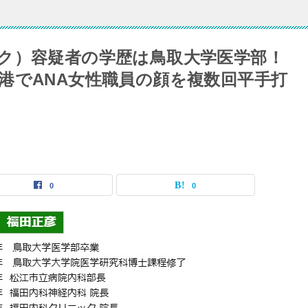
ク）容疑者の学歴は鳥取大学医学部！
港でANA女性職員の顔を複数回平手打
0
0