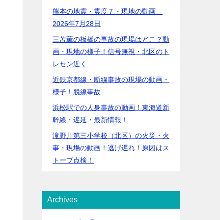
熊本の地震・震度７・現地の動画
2026年7月28日
三苫薫の板橋の事故の現場はどこ？動
画・現地の様子！信号無視・北区のト
レセン近く
近鉄京都線・断線事故の現場の動画・
様子！脱線事故
浜松駅での人身事故の動画！東海道新
幹線・遅延・最新情報！
滝野川第三小学校（北区）の火災・火
事・現場の動画！逃げ遅れ！原因はス
トーブ点検！
Archives