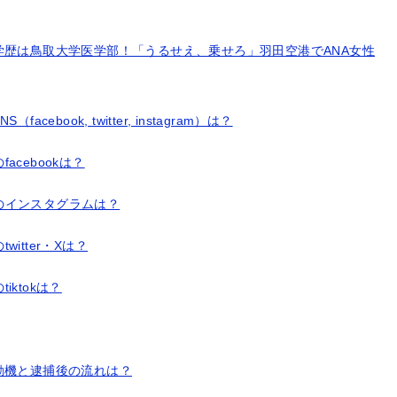
歴は鳥取大学医学部！「うるせえ、乗せろ」羽田空港でANA女性
ook, twitter, instagram）は？
cebookは？
のインスタグラムは？
itter・Xは？
ktokは？
動機と逮捕後の流れは？