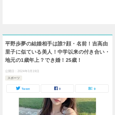
平野歩夢の結婚相手は誰?顔・名前！吉高由
里子に似ている美人！中学以来の付き合い・
地元の1歳年上？でき婚！25歳！
公開日：
2024年3月19日
スポーツ
Tweet
0
0