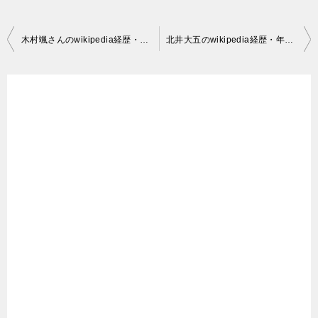
投
木村颯さんのwikipedia経歴・同乗の美人彼女は結婚（嫁）相手？死亡
北井大五のwikipedia経歴・年齢は51歳・死因は！？結婚・嫁！ボディビルダー！REIKA・美人
交
稿
ナ
ビ
ゲ
ー
シ
ョ
ン