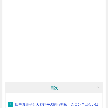
目次
田中真美子と大谷翔平の馴れ初め！合コン？出会いは