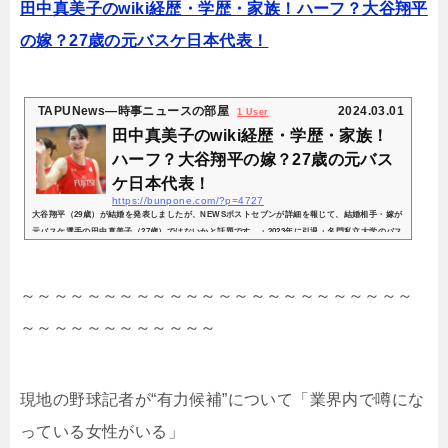
田中真美子のwiki経歴・学歴・家族！ハーフ？大谷翔平
の嫁？27歳の元バスケ日本代表！
TAPUNews―時事ニュースの部屋
2024.03.01
1 User
田中真美子のwiki経歴・学歴・家族！
ハーフ？大谷翔平の嫁？27歳の元バス
ケ日本代表！
https://bunpone.com/?p=4727
大谷翔平（29歳）が結婚を発表しましたが、NEWSポストセブンが詳細を報じて、結婚相手・嫁が
元バスケ選手の田中真美子（27歳）ではないかと話題です。・2023年に引退・名門私立大学のバス
ケ部（早稲田大）・インスタ全消し・身長180cmと書かれていて、これにあてはまるのは、田中真
美子（27歳）さんしかいないと言われています。検証しました。結婚相手は日本人女性との事です
のでそこはあってますね。 この投稿をInstagramで見る Shohei Ohtani | 大谷翔平(@shoheiohta
～～～～～～～～～～～～～～～～～～～～～～～～
ni)がシェアした投稿 (adsbygoogle = window.adsbygoogl...
～～～～～～～～～～～～
現地の野球記者が“有力候補”について「業界内で噂にな
っている女性がいる」