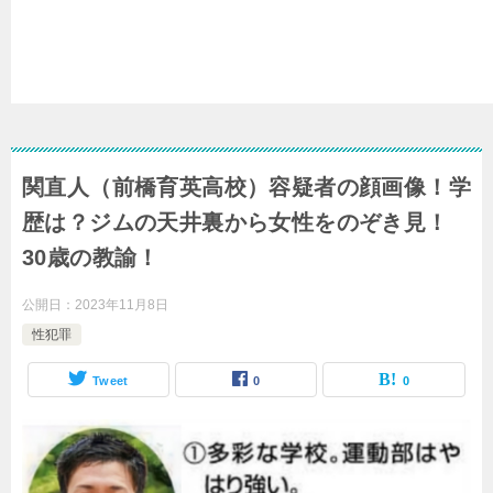
関直人（前橋育英高校）容疑者の顔画像！学
歴は？ジムの天井裏から女性をのぞき見！
30歳の教諭！
公開日：
2023年11月8日
性犯罪
Tweet
0
0