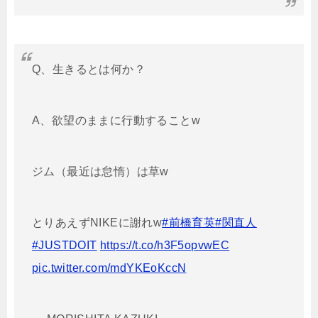
Q、生きるとは何か？
A、欲望のままに行動することw
ジム（最近は怠惰）は草w
とりあえずNIKEに謝れw
#前橋育英
#関直人
#JUSTDOIT
https://t.co/h3F5opvwEC
pic.twitter.com/mdYKEoKccN