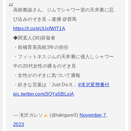
高校教諭さん、ジムでシャワー室の天井裏に忍
び込みのぞき見→逮捕 @群馬
https://t.co/qUUxfWIT1A
◆関直人(30)容疑者
・前橋育英高校3年の担任
・フィットネスジムの天井裏に侵入しシャワー
中の20代女性の裸をのぞき見
・女性がのぞきに気づいて通報
・好きな言葉は「Just Do It.」
#滝沢変態番付
pic.twitter.com/3QYaSBLsiA
— 滝沢ガレソ
(@takigare3)
November 7,
2023