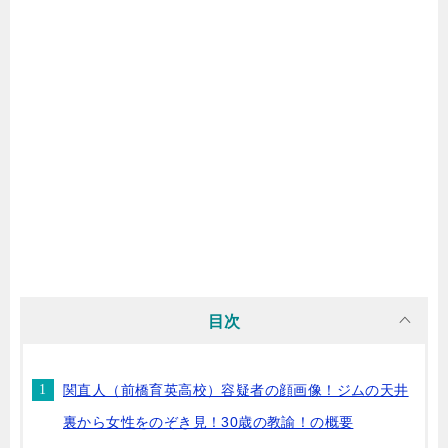
目次
関直人（前橋育英高校）容疑者の顔画像！ジムの天井
裏から女性をのぞき見！30歳の教諭！の概要