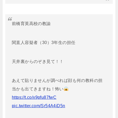
前橋育英高校の教諭
関直人容疑者（30）3年生の担任
天井裏からのぞき見て！！
あえて貼りませんが調べれば顔も何の教科の担
当かも出てきますね！怖い
https://t.co/x9pfu87fwC
pic.twitter.com/Sr54A4iD5n