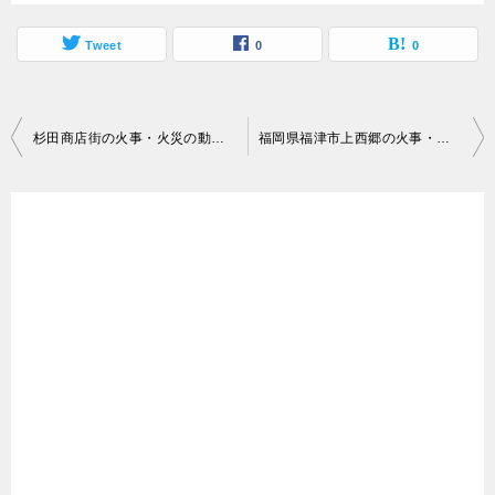
Tweet
0
0
投
杉田商店街の火事・火災の動画がヤバい！現場はどこ？八百屋（吉津屋）の二階！横浜市磯子区杉田１丁目12番！新杉田駅東側！
福岡県福津市上西郷の火事・火災の動画がヤバい！現場はどこ？スクラップ置き場！原因は産業廃棄物から出火か？
稿
ナ
ビ
ゲ
ー
シ
ョ
ン