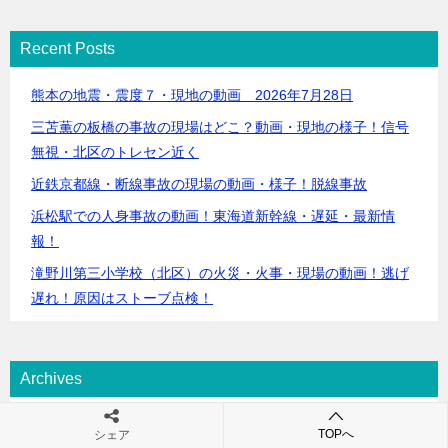
Recent Posts
熊本の地震・震度７・現地の動画 2026年7月28日
三苫薫の板橋の事故の現場はどこ？動画・現地の様子！信号
無視・北区のトレセン近く
近鉄京都線・断線事故の現場の動画・様子！脱線事故
浜松駅での人身事故の動画！東海道新幹線・遅延・最新情
報！
滝野川第三小学校（北区）の火災・火事・現場の動画！逃げ
遅れ！原因はストーブ点検！
Archives
2026年7月 (2)
TOPへ
シェア