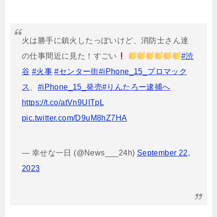
火は勝手に鎮火したっぽいけど、消防士さん達
の仕事間近に見た！すごい
#渋
谷
#火事
#センター街
#iPhone_15_プロマック
ス
、
#iPhone_15_発売
#りんたろー逮捕へ
https://t.co/atVn9UITpL
pic.twitter.com/D9uM8hZ7HA
— 幸せな一日 (@News___24h)
September 22,
2023