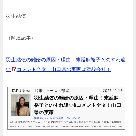
羽生結弦
（関連記事）
羽生結弦の離婚の原因・理由！末延麻裕子とのすれ違
い
コメント全文！山口県の実家は建設会社！
TAPUNews―時事ニュースの部屋
2023.11.18
羽生結弦の離婚の原因・理由！末延麻
裕子とのすれ違い⁉コメント全文！山口
県の実家...
https://bunpone.com/?p=3070
8月に8歳年上のバイオリニスト・末延麻裕子さんとの結婚を発表した羽生結弦さんが11月に離婚を
発表しました。原因・理由は？（関連記事）羽生結弦の結婚相手は末延麻裕子馴れ初め出会い！実
家は建設会社の社長！8歳年上の嫁・妻・結婚相手を特定元バイオリニスト！ (adsbygoogle = wind