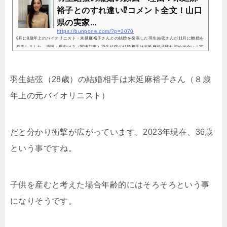
裕子とのすれ違い⁉コメント全文！山口
県の実家...
https://bunpone.com/?p=3070
8月に8歳年上のバイオリニスト・末延麻裕子さんとの結婚を発表した羽生結弦さんが11月に離婚を
発表しました。原因・理由は？（関連記事）羽生結弦の結婚相手は末延麻裕子馴れ初め出会い！実
家は建設会社の社長！8歳年上の嫁・妻・結婚相手を特定元バイオリニスト！ (adsbygoogle = wind
ow.adsbygoogle || ).push({});羽生結弦の離婚の原因・理由！末延麻裕子とのすれ違い⁉山口県の実
家は建設会社！～～～～～～～～～～～～～～～～～～～～～～～～～～～～～～～～～～～～～
羽生結弦（28歳）の結婚相手は末延麻裕子さん（８歳
～～フィギュアスケート男子で冬期五輪を連覇し、昨年...
年上の元バイオリニスト）
だと分かり衝撃が広がっています。2023年現在、36歳
という事ですね。
子供を産むと考えた場合年齢的にはそろそろという事
になりそうです。