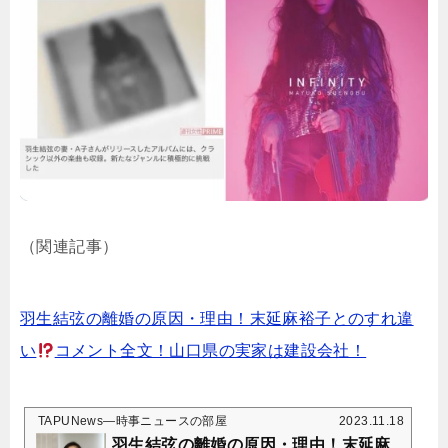
（関連記事）
羽生結弦の離婚の原因・理由！末延麻裕子とのすれ違
い
コメント全文！山口県の実家は建設会社！
TAPUNews―時事ニュースの部屋
2023.11.18
羽生結弦の離婚の原因・理由！末延麻