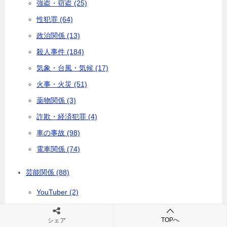
強盗・窃盗 (25)
性犯罪 (64)
政治関係 (13)
殺人事件 (184)
気象・台風・気候 (17)
火事・火災 (51)
薬物関係 (3)
詐欺・経済犯罪 (4)
車の事故 (98)
電車関係 (74)
芸能関係 (88)
YouTuber (2)
お笑いタレント (7)
TOPへ
シェア
グラビアイドル (14)