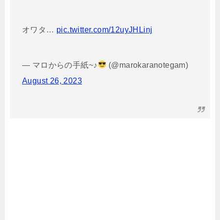
オワタ…
pic.twitter.com/12uyJHLinj
— マロからの手紙~♪
(@marokaranotegam)
August 26, 2023