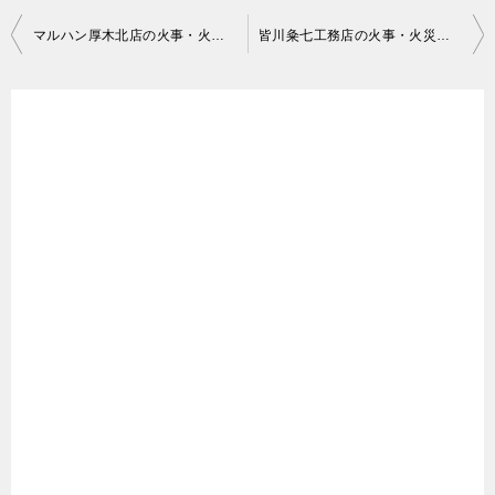
投
マルハン厚木北店の火事・火災の動画がヤバい！火元はディーゼル車！放火？車から炎上の原因は？厚木市のパチンコ屋！立体駐車場！
皆川粂七工務店の火事・火災の動画がヤバい！新潟県燕市吉田大保町！twitter/X最新情報！
稿
ナ
ビ
ゲ
ー
シ
ョ
ン