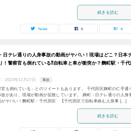
続きを読む
Tweet
0
0
・日テレ通りの人身事故の動画がヤバい！現場はどこ？日本
り！警察官も倒れている⁈自転車と車が衝突か？麴町駅・千代
日：
2023年11月27日
事故
察官も倒れている」とのツイートもあります。 千代田区麹町の仁手通
事故があり、現場が動画が拡散しています。 麹町・日テレ通りの人身
画がヤバい！麴町駅・千代田区 【千代田区で自転車絡む人身事 […]
続きを読む