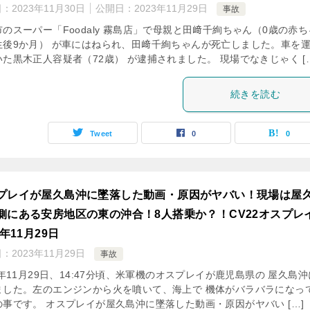
日：
2023年11月30日
公開日：
2023年11月29日
事故
のスーパー「Foodaly 霧島店」で母親と田﨑千絢ちゃん（0歳の赤ち
生後9か月） が車にはねられ、田﨑千絢ちゃんが死亡しました。車を
た黒木正人容疑者（72歳） が逮捕されました。 現場でなきじゃく […
続きを読む
Tweet
0
0
プレイが屋久島沖に墜落した動画・原因がヤバい！現場は屋
側にある安房地区の東の沖合！8人搭乗か？！CV22オスプレ
3年11月29日
日：
2023年11月29日
事故
3年11月29日、14:47分頃、米軍機のオスプレイが鹿児島県の 屋久島
ました。左のエンジンから火を噴いて、海上で 機体がバラバラになっ
の事です。 オスプレイが屋久島沖に墜落した動画・原因がヤバい […]