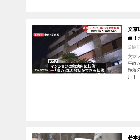
文京
画！
公開
文京
事故
転落
[…]
若本