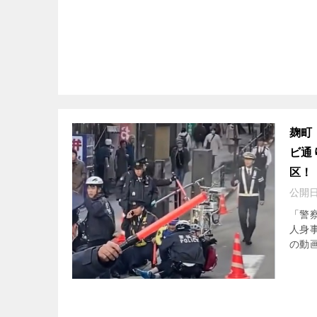
麹町
ビ通
区！
公開
「警
人身
の動