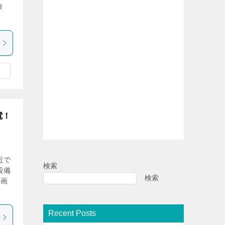
漆
電！
近で
検索
設備
検索
動画
Recent Posts