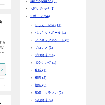
Uncategorized (2)
お問い合わせ (1)
スポーツ (54)
動
サッカー関係 (11)
バスケットボール (1)
フィギュアスケート (3)
する
児が
プロレス (3)
～～
プロ野球 (14)
ボクシング (1)
卓球 (1)
相撲 (2)
競馬 (5)
駅伝・マラソン (2)
高校野球 (4)
バ