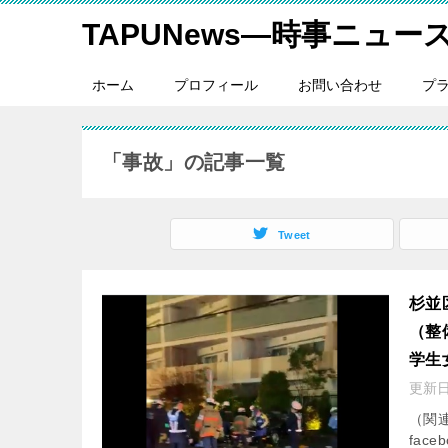
TAPUNews―時事ニュー
ホーム
プロフィール
お問い合わせ
プ
「事故」の記事一覧
Tweet
杉並
（整
学生
更新
（関
fac