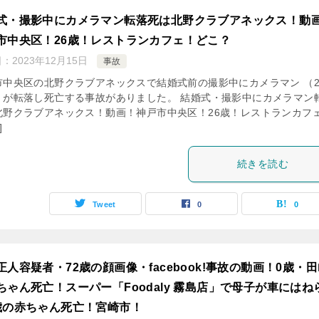
式・撮影中にカメラマン転落死は北野クラブアネックス！動
市中央区！26歳！レストランカフェ！どこ？
日：
2023年12月15日
事故
市中央区の北野クラブアネックスで結婚式前の撮影中にカメラマン （2
）が転落し死亡する事故がありました。 結婚式・撮影中にカメラマン
北野クラブアネックス！動画！神戸市中央区！26歳！レストランカフ
]
続きを読む
Tweet
0
0
正人容疑者・72歳の顔画像・facebook!事故の動画！0歳・
ちゃん死亡！スーパー「Foodaly 霧島店」で母子が車にはね
歳の赤ちゃん死亡！宮崎市！