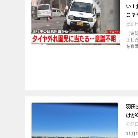
い！
こ？
更新
（追
ました
を直
羽田
けが
公開
11