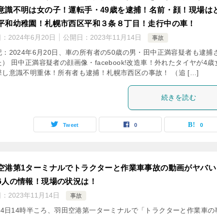
意識不明は女の子！運転手・49歳を逮捕！名前・顔！現場は
平和幼稚園！札幌市西区平和３条８丁目！走行中の車！
日：
2024年6月20日
公開日：
2023年11月14日
事故
記：2024年6月20日、車の所有者の50歳の男・田中正満容疑者も逮捕
） 田中正満容疑者の顔画像・facebook!改造車！外れたタイヤが4歳
撃し意識不明重体！所有者も逮捕！札幌市西区の事故！ （追 […]
続きを読む
Tweet
0
0
空港第1ターミナルでトラクターと作業車事故の動画がヤバい
6人の情報！現場の状況は！
日：
2023年11月14日
事故
月14日14時半ころ、羽田空港第一ターミナルで「トラクターと作業車の