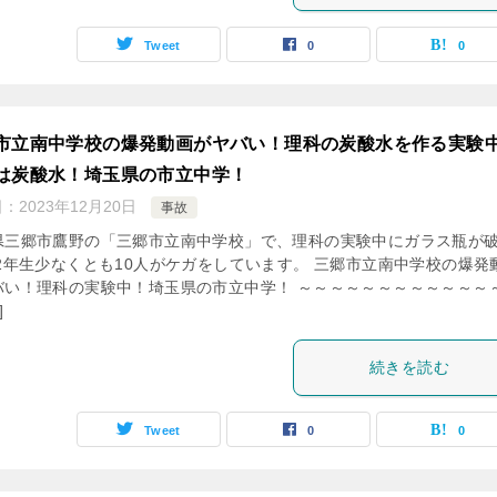
Tweet
0
0
市立南中学校の爆発動画がヤバい！理科の炭酸水を作る実験
は炭酸水！埼玉県の市立中学！
日：
2023年12月20日
事故
県三郷市鷹野の「三郷市立南中学校」で、理科の実験中にガラス瓶が
 2年生少なくとも10人がケガをしています。 三郷市立南中学校の爆発
バい！理科の実験中！埼玉県の市立中学！ ～～～～～～～～～～～～
]
続きを読む
Tweet
0
0