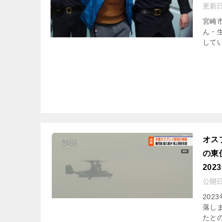
更新
宮崎市
ん・
してい
オス
の東
202
公開
202
落し
たと