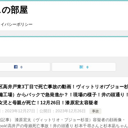
スの部屋
ライバシーポリシー
0
0
区高井戸東3丁目で死亡事故の動画！ヴィットリオ/プジョー
備工場）からバックで急発進か？！現場の様子！井の頭通り
女児と母親が死亡！12月26日！漆原宏太容疑者
日：
2023年12月27日
公開日：
2023年12月26日
事故
連記事） 漆原宏太（ヴィットリオ・プジョー杉並）容疑者の顔画像・
ebook!高井戸の母娘死亡事故！井の頭通り 杉本千尋さんと杉本凪ちゃん