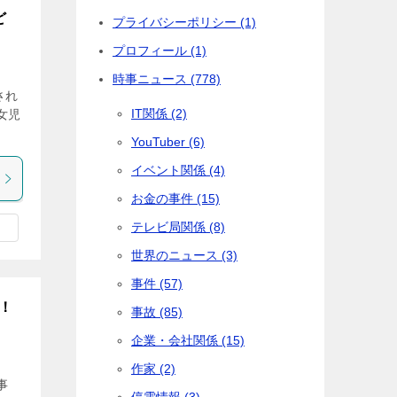
ど
プライバシーポリシー (1)
プロフィール (1)
時事ニュース (778)
され
IT関係 (2)
女児
YouTuber (6)
イベント関係 (4)
お金の事件 (15)
テレビ局関係 (8)
世界のニュース (3)
事件 (57)
！
事故 (85)
企業・会社関係 (15)
作家 (2)
事
停電情報 (3)