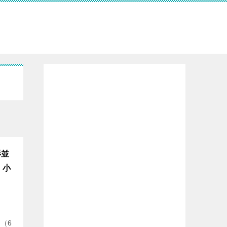
杉並
！小
（6