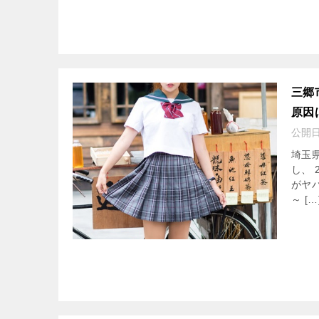
三郷
原因
公開
埼玉
し、
がヤ
～ […