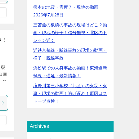
熊本の地震・震度７・現地の動画
2026年7月28日
三苫薫の板橋の事故の現場はどこ？動
画・現地の様子！信号無視・北区のト
中！
レセン近く
近鉄京都線・断線事故の現場の動画・
様子！脱線事故
破裂
浜松駅での人身事故の動画！東海道新
動画
幹線・遅延・最新情報！
～～
滝野川第三小学校（北区）の火災・火
事・現場の動画！逃げ遅れ！原因はス
トーブ点検！
Archives