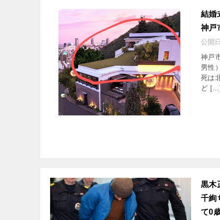
結婚
神戸
公開
神戸
男性
死は
ど […
黒木
千絢
て0