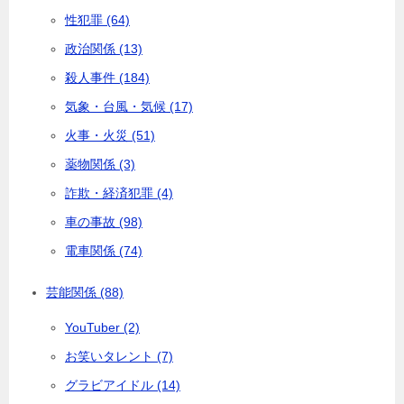
性犯罪 (64)
政治関係 (13)
殺人事件 (184)
気象・台風・気候 (17)
火事・火災 (51)
薬物関係 (3)
詐欺・経済犯罪 (4)
車の事故 (98)
電車関係 (74)
芸能関係 (88)
YouTuber (2)
お笑いタレント (7)
グラビアイドル (14)