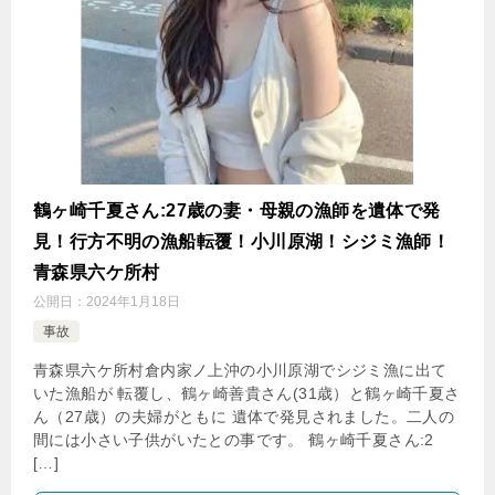
鶴ヶ崎千夏さん:27歳の妻・母親の漁師を遺体で発
見！行方不明の漁船転覆！小川原湖！シジミ漁師！
青森県六ケ所村
公開日：
2024年1月18日
事故
青森県六ケ所村倉内家ノ上沖の小川原湖でシジミ漁に出て
いた漁船が 転覆し、鶴ヶ崎善貴さん(31歳）と鶴ヶ崎千夏さ
ん（27歳）の夫婦がともに 遺体で発見されました。二人の
間には小さい子供がいたとの事です。 鶴ヶ崎千夏さん:2
[…]