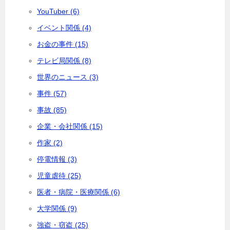
YouTuber (6)
イベント関係 (4)
お金の事件 (15)
テレビ局関係 (8)
世界のニュース (3)
事件 (57)
事故 (85)
企業・会社関係 (15)
作家 (2)
停電情報 (3)
児童虐待 (25)
医者・病院・医療関係 (6)
大学関係 (9)
強盗・窃盗 (25)