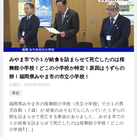
みやま市で小１が給食を詰まらせて死亡したのは桜
舞館小学校！どこの小学校か特定！原因はうずらの
卵！福岡県みやま市の市立小学校！
公開日：
2024年2月26日
事故
福岡県みやま市の桜舞館小学校（市立小学校）で小１の男
児自動（７歳）が 給食のみそおでんに入っていたうずらの
卵を詰まらせて死亡する事故がありました。 みやま市で小
１が給食を詰まらせて死亡したのは桜舞館小学校！どこの
小学校⁈ […]