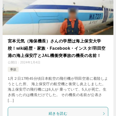
宮本元気（海保機長）さんの学歴は海上保安大学
校！wiki経歴・家族・Facebook・インスタ!羽田空
港の海上保安庁とJAL機衝突事故の機長の名前！
公開日：
2024年1月4日
事故
1月２日17時45分頃日本航空の飛行機が羽田空港に着陸しよ
うとした所、 海上保安庁の航空機と衝突し炎上しました。
海上保安庁の飛行機には6人が 乗っていて、5人が死亡。生
き残ったのは機長だけでした。 その機長の名前が公表さ
[…]
続きを読む