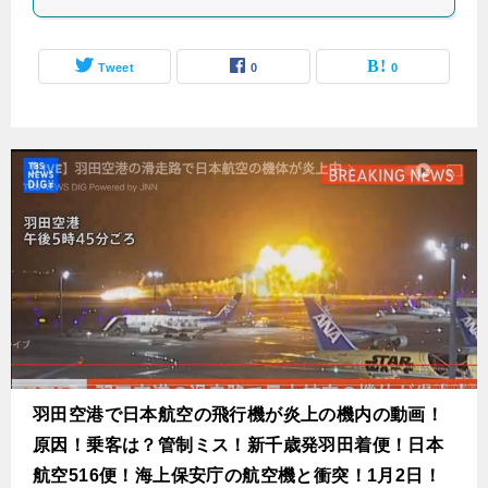
Tweet
0
0
羽田空港で日本航空の飛行機が炎上の機内の動画！
原因！乗客は？管制ミス！新千歳発羽田着便！日本
航空516便！海上保安庁の航空機と衝突！1月2日！