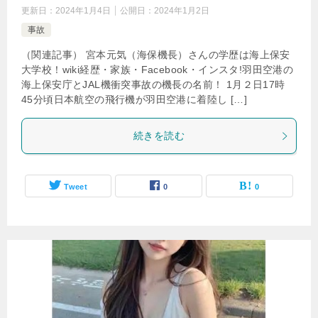
更新日：
2024年1月4日
公開日：
2024年1月2日
事故
（関連記事） 宮本元気（海保機長）さんの学歴は海上保安
大学校！wiki経歴・家族・Facebook・インスタ!羽田空港の
海上保安庁とJAL機衝突事故の機長の名前！ 1月２日17時
45分頃日本航空の飛行機が羽田空港に着陸し […]
続きを読む
Tweet
0
0