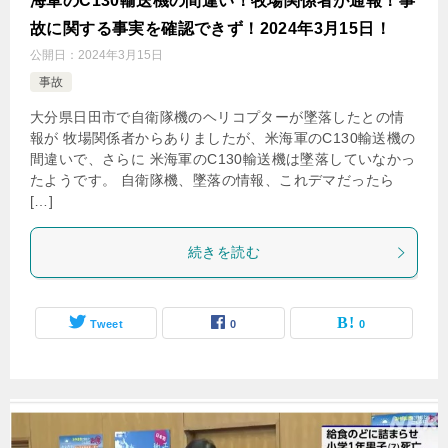
海軍のC130輸送機の間違い！牧場関係者が通報！事
故に関する事実を確認できず！2024年3月15日！
公開日：
2024年3月15日
事故
大分県日田市で自衛隊機のヘリコプターが墜落したとの情
報が 牧場関係者からありましたが、米海軍のC130輸送機の
間違いで、さらに 米海軍のC130輸送機は墜落していなかっ
たようです。 自衛隊機、墜落の情報、これデマだったら
[…]
続きを読む
Tweet
0
0