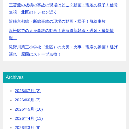
三苫薫の板橋の事故の現場はどこ？動画・現地の様子！信号
無視・北区のトレセン近く
近鉄京都線・断線事故の現場の動画・様子！脱線事故
浜松駅での人身事故の動画！東海道新幹線・遅延・最新情
報！
滝野川第三小学校（北区）の火災・火事・現場の動画！逃げ
遅れ！原因はストーブ点検！
Archives
2026年7月 (2)
2026年6月 (7)
2026年5月 (10)
2026年4月 (13)
2026年3月 (9)