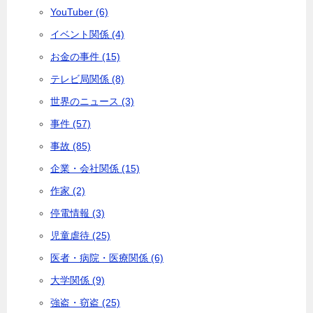
YouTuber (6)
イベント関係 (4)
お金の事件 (15)
テレビ局関係 (8)
世界のニュース (3)
事件 (57)
事故 (85)
企業・会社関係 (15)
作家 (2)
停電情報 (3)
児童虐待 (25)
医者・病院・医療関係 (6)
大学関係 (9)
強盗・窃盗 (25)