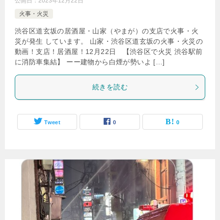
公開日：
2023年12月22日
火事・火災
渋谷区道玄坂の居酒屋・山家（やまが）の支店で火事・火
災が発生 しています。 山家・渋谷区道玄坂の火事・火災の
動画！支店！居酒屋！12月22日 【渋谷区で火災 渋谷駅前
に消防車集結】 ーー建物から白煙が勢いよ […]
続きを読む
Tweet
0
0