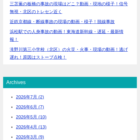
三苫薫の板橋の事故の現場はどこ？動画・現地の様子！信号
無視・北区のトレセン近く
近鉄京都線・断線事故の現場の動画・様子！脱線事故
浜松駅での人身事故の動画！東海道新幹線・遅延・最新情
報！
滝野川第三小学校（北区）の火災・火事・現場の動画！逃げ
遅れ！原因はストーブ点検！
Archives
2026年7月 (2)
2026年6月 (7)
2026年5月 (10)
2026年4月 (13)
2026年3月 (9)