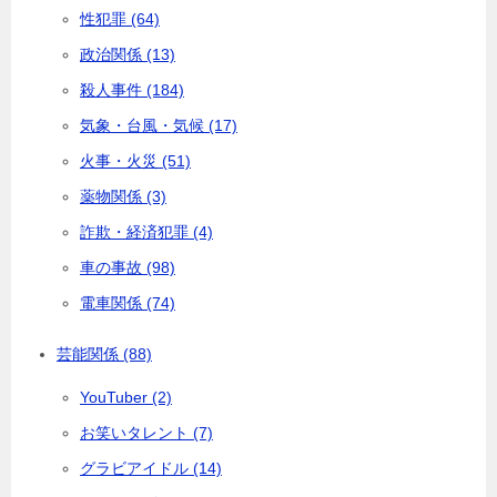
性犯罪 (64)
政治関係 (13)
殺人事件 (184)
気象・台風・気候 (17)
火事・火災 (51)
薬物関係 (3)
詐欺・経済犯罪 (4)
車の事故 (98)
電車関係 (74)
芸能関係 (88)
YouTuber (2)
お笑いタレント (7)
グラビアイドル (14)