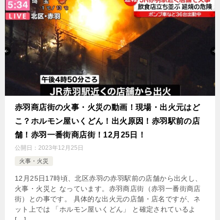
赤羽商店街の火事・火災の動画！現場・出火元はど
こ？ホルモン屋いくどん！出火原因！赤羽駅前の店
舗！赤羽一番街商店街！12月25日！
公開日：
2023年12月25日
火事・火災
12月25日17時頃、北区赤羽の赤羽駅前の店舗から出火し、
火事・火災と なっています。赤羽商店街（赤羽一番街商店
街）との事です。 具体的な出火元の店舗・店名ですが、ネ
ット上では 「ホルモン屋いくどん」 と確定されているよ
[…]